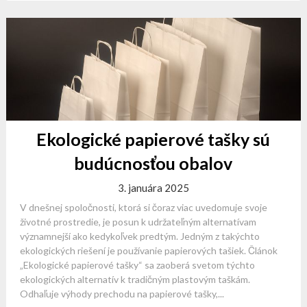
Ekologické papierové tašky sú
budúcnosťou obalov
3. januára 2025
V dnešnej spoločnosti, ktorá si čoraz viac uvedomuje svoje
životné prostredie, je posun k udržateľným alternatívam
významnejší ako kedykoľvek predtým. Jedným z takýchto
ekologických riešení je používanie papierových tašiek. Článok
„Ekologické papierové tašky“ sa zaoberá svetom týchto
ekologických alternatív k tradičným plastovým taškám.
Odhaľuje výhody prechodu na papierové tašky,...