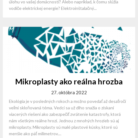
úlohu vo vašej domácnosti? Alebo napríklad, k čomu slúžia
vodiče elektrickej energie? Elektroinštalačný...
Mikroplasty ako reálna hrozba
27. októbra 2022
Ekológia je v posledných rokoch a možno povedať až desaťročí
veľmi skloňovaná téma. Vedci sa už dlho snažia o získaní
viacerých riešení ako zabezpečiť zvrátenie katastrofy, ktorá
nám všetkým reálne hrozí. Jednou z mnohých hrozieb sú aj
mikroplasty. Mikroplasty sú malé plastové kúsky, ktoré sú
menšie ako päť milimetrov....