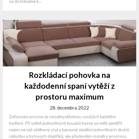
sa dostávame k...
Rozkládací pohovka na
každodenní spaní vytěží z
prostoru maximum
28. decembra 2022
Zařizování prostor je neodmyslitelnou součástí každého
bydlení. Při volbě jednotlivých kousků byste se měli zaměřit
nejen na váš oblíbený styl a barevné sladění jednotlivých druhů
nábytku a bytových doplňků, ale především rozměry prostoru.