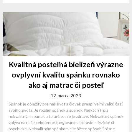
Kvalitná posteľná bielizeň výrazne
ovplyvní kvalitu spánku rovnako
ako aj matrac či posteľ
12. marca 2023
Spánok je dôležitý pre náš život a človek prespí veľmi veľkú časť
svojho života. Je rozdiel spánok a spánok. Niektorí trpia
nekvalitným spánok a to určite nie je zdravé. Nekvalitný spánok
vplýva na naše celodenné fungovanie a zdravie – fyzické či
psychické. Nekvalitným spánkom si môžete spôsobiť rôzne