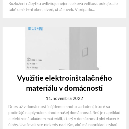
Rozložení nábytku ovlivňuje nejen celková velikost pokoje, ale
také umístění oken, dveří, či zásuvek. V případě...
Využitie elektroinštalačného
materiálu v domácnosti
11. novembra 2022
Dnes už v domácnosti nájdeme mnoho zariadení, ktoré sa
podieľajú na plynulom chode našej domácnosti. Reč je napríklad
o elektroinštalačnom materiáli, ktorý v domácnosti plní viaceré
úlohy. Uvažovali ste niekedy nad tým, akú má napríklad stykač