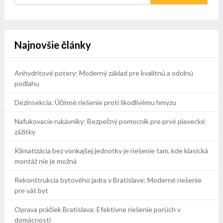
Najnovšie články
Anhydritové potery: Moderný základ pre kvalitnú a odolnú
podlahu
Dezinsekcia: Účinné riešenie proti škodlivému hmyzu
Nafukovacie rukávniky: Bezpečný pomocník pre prvé plavecké
zážitky
Klimatizácia bez vonkajšej jednotky je riešenie tam, kde klasická
montáž nie je možná
Rekonštrukcia bytového jadra v Bratislave: Moderné riešenie
pre váš byt
Oprava práčiek Bratislava: Efektívne riešenie porúch v
domácnosti