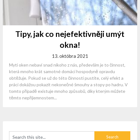
Tipy, jak co nejefektivněji umýt
okna!
13. októbra 2021
Mytí oken nebaví snad nikoho z nás, především je to činnost,
která mnoho krát samotné domácí hospodyně opravdu
obtěžuje. Pokud se už do této činnosti pustíte, celý efekt a
práci dokážou pokazit nekonečné šmouhy a stopy po hadru. V
tomto případě existuje mnoho způsobů, díky kterým můžete
těmto nepříjemnostem...