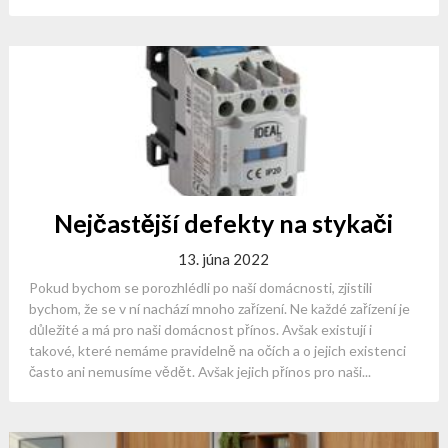
Nejčastější defekty na stykači
13. júna 2022
Pokud bychom se porozhlédli po naší domácnosti, zjistili
bychom, že se v ní nachází mnoho zařízení. Ne každé zařízení je
důležité a má pro naši domácnost přínos. Avšak existují i ​​
takové, které nemáme pravidelně na očích a o jejich existenci
často ani nemusíme vědět. Avšak jejich přínos pro naši...