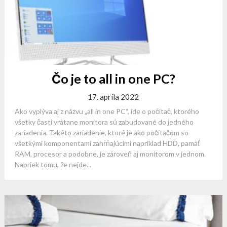
Čo je to all in one PC?
17. apríla 2022
Ako vyplýva aj z názvu „all in one PC“, ide o počítač, ktorého
všetky časti vrátane monitora sú zabudované do jedného
zariadenia. Takéto zariadenie, ktoré je ako počítačom so
všetkými komponentami zahŕňajúcimi napríklad HDD, pamäť
RAM, procesor a podobne, je zároveň aj monitorom v jednom.
Napriek tomu, že nejde...