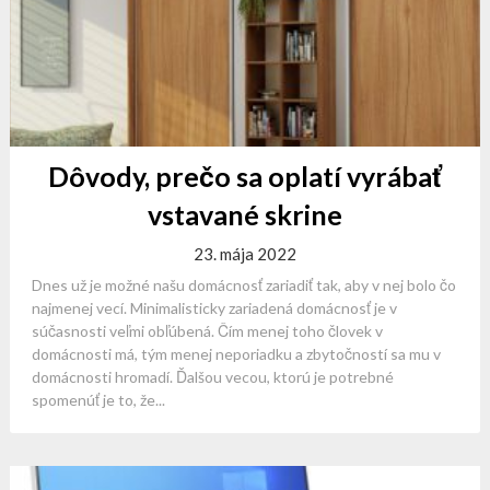
Dôvody, prečo sa oplatí vyrábať
vstavané skrine
23. mája 2022
Dnes už je možné našu domácnosť zariadiť tak, aby v nej bolo čo
najmenej vecí. Minimalisticky zariadená domácnosť je v
súčasnosti veľmi obľúbená. Čím menej toho človek v
domácnosti má, tým menej neporiadku a zbytočností sa mu v
domácnosti hromadí. Ďalšou vecou, ktorú je potrebné
spomenúť je to, že...