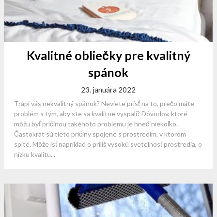
Kvalitné obliečky pre kvalitný
spánok
23. januára 2022
Trápi vás nekvalitný spánok? Neviete prísť na to, prečo máte
problém s tým, aby ste sa kvalitne vyspali? Dôvodov, ktoré
môžu byť príčinou takéhoto problému je hneď niekoľko.
Častokrát sú tieto príčiny spojené s prostredím, v ktorom
spíte. Môže ísť napríklad o príliš vysokú svetelnosť prostredia, o
nízku kvalitu...