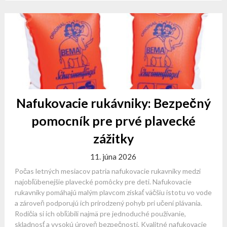
Nafukovacie rukávniky: Bezpečný
pomocník pre prvé plavecké
zážitky
11. júna 2026
Počas letných mesiacov patria nafukovacie rukavniky medzi
najobľúbenejšie plavecké pomôcky pre deti. Nafukovacie
rukavniky pomáhajú malým plavcom získať väčšiu istotu vo vode
a zároveň podporujú ich prirodzený pohyb pri učení plávania.
Rodičia si ich obľúbili najmä pre jednoduché používanie,
skladnosť a vysokú úroveň bezpečnosti. Kvalitné nafukovacie