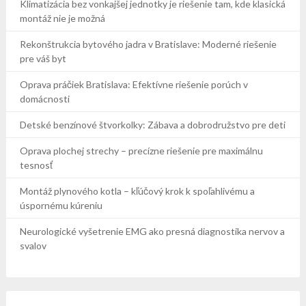
Klimatizácia bez vonkajšej jednotky je riešenie tam, kde klasická
montáž nie je možná
Rekonštrukcia bytového jadra v Bratislave: Moderné riešenie
pre váš byt
Oprava práčiek Bratislava: Efektívne riešenie porúch v
domácnosti
Detské benzínové štvorkolky: Zábava a dobrodružstvo pre deti
Oprava plochej strechy – precízne riešenie pre maximálnu
tesnosť
Montáž plynového kotla – kľúčový krok k spoľahlivému a
úspornému kúreniu
Neurologické vyšetrenie EMG ako presná diagnostika nervov a
svalov